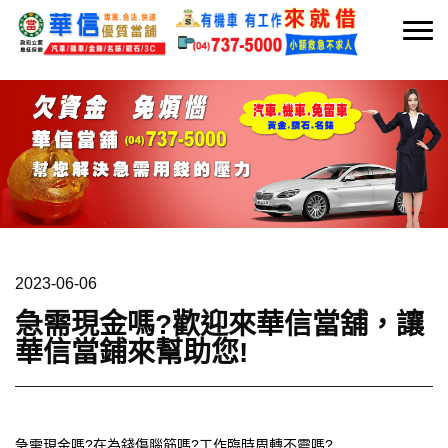
2023-06-06
急需現金嗎?歡迎來華信當舖，讓
華信當鋪來幫助您!
急需現金嗎?在為錢傷腦筋嗎?工作臨時周轉不靈嗎?